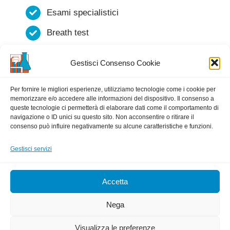
Esami specialistici
Breath test
Esami bateriologici
Gestisci Consenso Cookie
Intolleranze alimentari
Per fornire le migliori esperienze, utilizziamo tecnologie come i cookie per
memorizzare e/o accedere alle informazioni del dispositivo. Il consenso a
PAGAMENTI ELETTRONICI
queste tecnologie ci permetterà di elaborare dati come il comportamento di
navigazione o ID unici su questo sito. Non acconsentire o ritirare il
CON
consenso può influire negativamente su alcune caratteristiche e funzioni.
Gestisci servizi
Accetta
Nega
© Copyright 2022 - 2026 | Laboratorio IGEA
Visualizza le preferenze