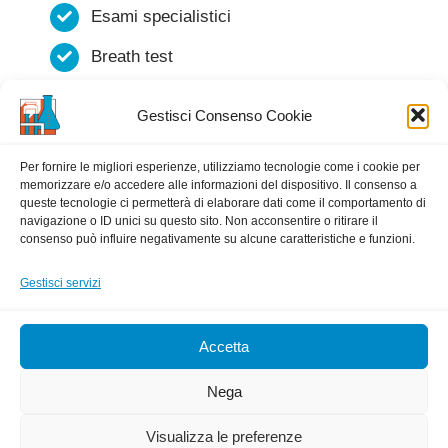
Esami specialistici
Breath test
Esami bateriologici
Gestisci Consenso Cookie
Intolleranze alimentari
Per fornire le migliori esperienze, utilizziamo tecnologie come i cookie per
memorizzare e/o accedere alle informazioni del dispositivo. Il consenso a
PAGAMENTI ELETTRONICI
queste tecnologie ci permetterà di elaborare dati come il comportamento di
navigazione o ID unici su questo sito. Non acconsentire o ritirare il
CON
consenso può influire negativamente su alcune caratteristiche e funzioni.
Gestisci servizi
Accetta
Nega
© Copyright 2022 - 2026 | Laboratorio IGEA
Visualizza le preferenze